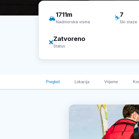
1711m
7
🏔️
⛷️
Nadmorska visina
Ski staze
Zatvoreno
❌
Status
Pregled
Lokacija
Vrijeme
Kon