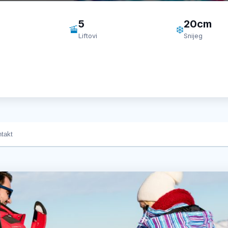
5
20cm
🚡
❄️
Liftovi
Snijeg
takt