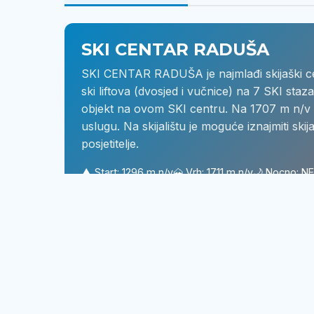
SKI CENTAR RADUŠA
SKI CENTAR RADUŠA je najmlađi skijaški ce
ski liftova (dvosjed i vučnice) na 7 SKI staza
objekt na ovom SKI centru. Na 1707 m n/v s
uslugu. Na skijalištu je moguće iznajmiti ski
posjetitelje.
▲ Start: 1296 m n/v
🗻 Vrh: 1711 m n/v
🌙 Nocno: NE
🚡 Liftovi
✔ Vertikalni transport: SKI lift-Jezero (dvo
✔ Vertikalni transport: SKI lift-Katuni (vuč